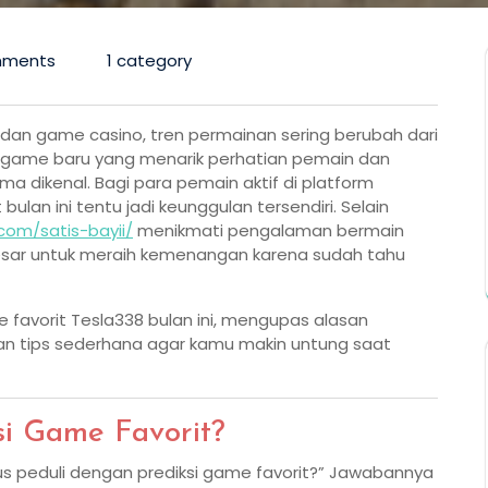
mments
1 category
t dan game casino, tren permainan sering berubah dari
-game baru yang menarik perhatian pemain dan
 dikenal. Bagi para pemain aktif di platform
bulan ini tentu jadi keunggulan tersendiri. Selain
com/satis-bayii/
menikmati pengalaman bermain
besar untuk meraih kemenangan karena sudah tahu
game favorit Tesla338 bulan ini, mengupas alasan
an tips sederhana agar kamu makin untung saat
si Game Favorit?
s peduli dengan prediksi game favorit?” Jawabannya