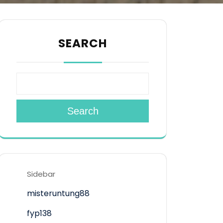
SEARCH
Search
Sidebar
misteruntung88
fyp138