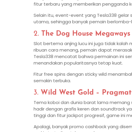
fitur terbaru yang memberikan pengganda 
Selain itu, event-event yang Tesla338 gel
utama, sehingga banyak pemain berlomba-l
2.
The Dog House Megaways 
Slot bertema anjing lucu ini juga tidak ka
ribuan cara menang, pemain dapat merasaka
Tesla338 mencatat bahwa permainan ini seri
menandakan popularitasnya tetap kuat.
Fitur free spins dengan sticky wild menamb
semakin terbuka.
3.
Wild West Gold – Pragmat
Tema koboi dan dunia barat lama memang se
hadir dengan grafis keren dan soundtrack y
tinggi dan fitur jackpot progresif, game ini m
Apalagi, banyak promo cashback yang dise