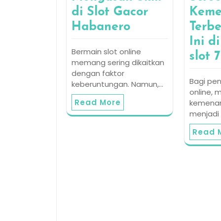
di Slot Gacor
Keme
Habanero
Terbe
Ini d
Bermain slot online
slot 
memang sering dikaitkan
dengan faktor
Bagi pe
keberuntungan. Namun,…
online,
Read More
kemenan
menjadi
Read 