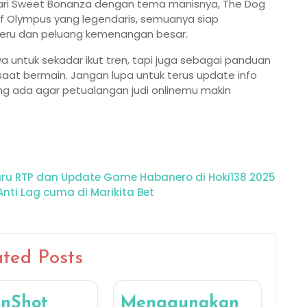
dari Sweet Bonanza dengan tema manisnya, The Dog
f Olympus yang legendaris, semuanya siap
ru dan peluang kemenangan besar.
ya untuk sekadar ikut tren, tapi juga sebagai panduan
saat bermain. Jangan lupa untuk terus update info
ng ada agar petualangan judi onlinemu makin
ru RTP dan Update Game Habanero di Hoki138 2025
ti Lag cuma di Marikita Bet
ated Posts
enShot
Menggunakan