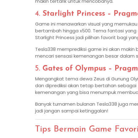
makin tertarik untuk mencobanya.
4.
Starlight Princess – Pragm
Game ini menawarkan visual yang memukau
bertambah hingga x500. Tema fantasi yang 
Starlight Princess jadi pilihan favorit bagi 
Tesla338 memprediksi game ini akan makin 
mencari sensasi kemenangan besar dalam s
5.
Gates of Olympus – Pragm
Mengangkat tema dewa Zeus di Gunung Olymp
dan diprediksi akan tetap bertahan sebagai f
kemenangan yang bisa menumpuk membuat s
Banyak turnamen bulanan Tesla338 juga me
jadi jangan sampai ketinggalan!
Tips Bermain Game Favori