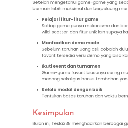
Setelah mengetahui game-game yang sedang
bermain lebih maksimal dan berpeluang men
Pelajari fitur-fitur game
Setiap game punya mekanisme dan bonus
wild, scatter, dan fitur unik lain supay
Manfaatkan demo mode
Sebelum taruhan uang asli, cobalah du
favorit tersedia versi demo yang bisa ka
Ikuti event dan turnamen
Game-game favorit biasanya sering mas
menang sekaligus bonus tambahan yang
Kelola modal dengan baik
Tentukan batas taruhan dan waktu berma
Kesimpulan
Bulan ini, Tesla338 menghadirkan berbagai g