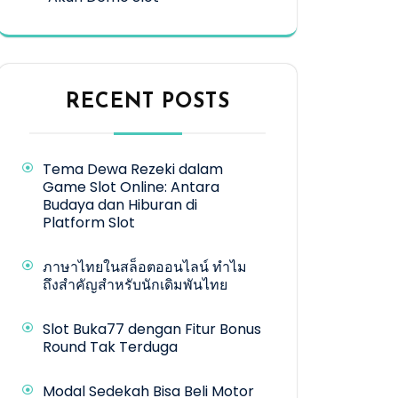
RECENT POSTS
Tema Dewa Rezeki dalam
Game Slot Online: Antara
Budaya dan Hiburan di
Platform Slot
ภาษาไทยในสล็อตออนไลน์ ทำไม
ถึงสำคัญสำหรับนักเดิมพันไทย
Slot Buka77 dengan Fitur Bonus
Round Tak Terduga
Modal Sedekah Bisa Beli Motor