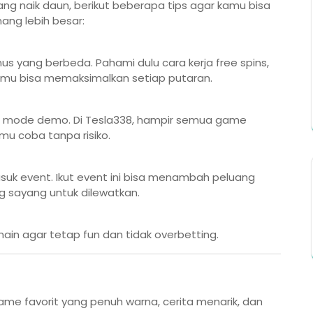
 naik daun, berikut beberapa tips agar kamu bisa
ang lebih besar:
 yang berbeda. Pahami dulu cara kerja free spins,
a kamu bisa memaksimalkan setiap putaran.
lu mode demo. Di Tesla338, hampir semua game
mu coba tanpa risiko.
uk event. Ikut event ini bisa menambah peluang
 sayang untuk dilewatkan.
in agar tetap fun dan tidak overbetting.
ame favorit yang penuh warna, cerita menarik, dan