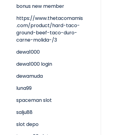
bonus new member
https://www.thetacomamis
.com/product/hard-taco-
ground-beef-taco-duro-
carne-molida-/3
dewa1000
dewa1000 login
dewamuda
luna99
spaceman slot
salju88
slot depo