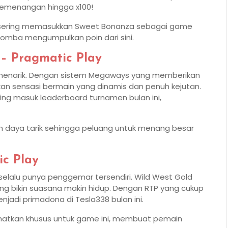
kemenangan hingga x100!
ar sering memasukkan Sweet Bonanza sebagai game
omba mengumpulkan poin dari sini.
– Pragmatic Play
lah menarik. Dengan sistem Megaways yang memberikan
n sensasi bermain yang dinamis dan penuh kejutan.
ng masuk leaderboard turnamen bulan ini,
ah daya tarik sehingga peluang untuk menang besar
ic Play
lalu punya penggemar tersendiri. Wild West Gold
ang bikin suasana makin hidup. Dengan RTP yang cukup
enjadi primadona di Tesla338 bulan ini.
matkan khusus untuk game ini, membuat pemain