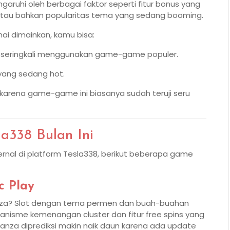
garuhi oleh berbagai faktor seperti fitur bonus yang
, atau bahkan popularitas tema yang sedang booming.
i dimainkan, kamu bisa:
seringkali menggunakan game-game populer.
ang sedang hot.
karena game-game ini biasanya sudah teruji seru
la338 Bulan Ini
rnal di platform Tesla338, berikut beberapa game
c Play
anza? Slot dengan tema permen dan buah-buahan
ekanisme kemenangan cluster dan fitur free spins yang
anza diprediksi makin naik daun karena ada update