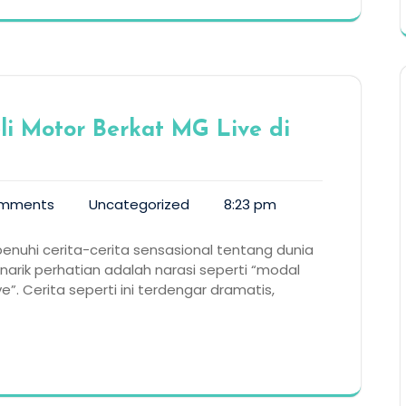
li Motor Berkat MG Live di
omments
Uncategorized
8:23 pm
ipenuhi cerita-cerita sensasional tentang dunia
narik perhatian adalah narasi seperti “modal
e”. Cerita seperti ini terdengar dramatis,