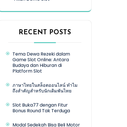
RECENT POSTS
Tema Dewa Rezeki dalam
Game Slot Online: Antara
Budaya dan Hiburan di
Platform Slot
ภาษาไทยในสล็อตออนไลน์ ทำไม
ถึงสำคัญสำหรับนักเดิมพันไทย
Slot Buka77 dengan Fitur
Bonus Round Tak Terduga
Modal Sedekah Bisa Beli Motor