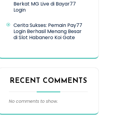
Berkat MG Live di Bayar77
Login
Cerita Sukses: Pemain Pay77
Login Berhasil Menang Besar
di Slot Habanero Koi Gate
RECENT COMMENTS
No comments to show.