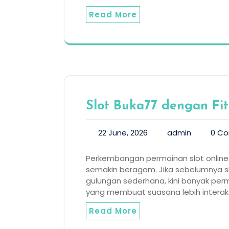
Read More
Slot Buka77 dengan Fi
22 June, 2026
admin
0 C
Perkembangan permainan slot onlin
semakin beragam. Jika sebelumnya s
gulungan sederhana, kini banyak per
yang membuat suasana lebih interakt
Read More