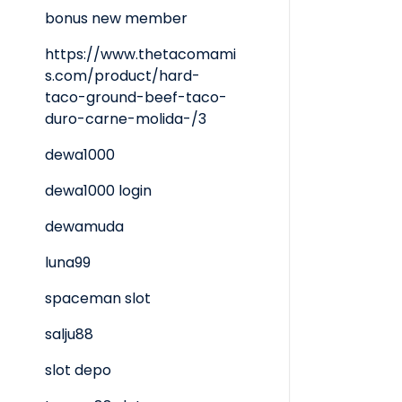
bonus new member
https://www.thetacomami
s.com/product/hard-
taco-ground-beef-taco-
duro-carne-molida-/3
dewa1000
dewa1000 login
dewamuda
luna99
spaceman slot
salju88
slot depo