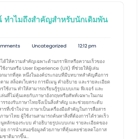
ทำไมถึงสำคัญสำหรับนักเดิมพัน
omments
Uncategorized
12:12 pm
ได้ให้ความสำคัญเฉพาะด้านกราฟิกหรือความเร็วของ
ช้งานหรือ User Experience (UX) ที่ช่วยให้ผู้เล่น
กมากที่สุด หนึ่งในองค์ประกอบที่มีบทบาทสำคัญคือการ
ิดตาม สล็อตเว็บตรง การมีเมนู คำอธิบาย และรายละเอียด
ใช้งาน ทำให้สามารถเรียนรู้รูปแบบเกม ฟีเจอร์ และ
ู้เล่นที่ไม่คุ้นเคยกับภาษาอังกฤษหรือศัพท์เฉพาะในเกม
รรองรับภาษาไทยจึงเป็นสิ่งสำคัญ และช่วยยกระดับ
ารที่เข้าใจง่าย ภาษาเป็นเครื่องมือสำคัญในการสื่อสาร
าษาไทย ผู้ใช้งานสามารถค้นหาสิ่งที่ต้องการได้รวดเร็ว
ก่ เมนูหลักของระบบ คำอธิบายรูปแบบเกม รายละเอียดของ
่พบบ่อย การนำเสนอข้อมูลด้วยภาษาที่คุ้นเคยช่วยลดโอกาส
มชาติมากขึ้น…