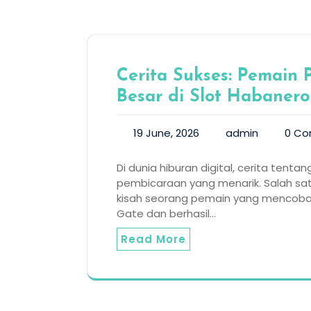
Cerita Sukses: Pemain 
Besar di Slot Habanero
19 June, 2026
admin
0 C
Di dunia hiburan digital, cerita ten
pembicaraan yang menarik. Salah sa
kisah seorang pemain yang mencoba 
Gate dan berhasil…
Read More